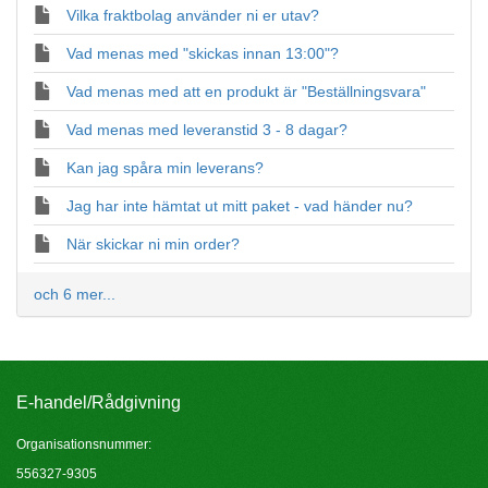
Vilka fraktbolag använder ni er utav?
Vad menas med "skickas innan 13:00"?
Vad menas med att en produkt är "Beställningsvara"
Vad menas med leveranstid 3 - 8 dagar?
Kan jag spåra min leverans?
Jag har inte hämtat ut mitt paket - vad händer nu?
När skickar ni min order?
och 6 mer...
E-handel/Rådgivning
Organisationsnummer:
556327-9305