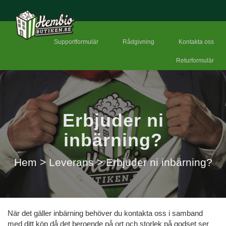
Supportformulär
Rådgivning
Kontakta oss
Returformulär
Erbjuder ni
inbärning?
Hem
>
Leverans
>
Erbjuder ni inbärning?
När det gäller inbärning behöver du kontakta oss i samband
med ditt köp då det beroende på ort och storlek på godset ser